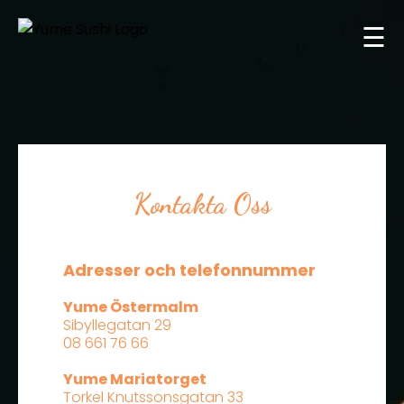
☰
Kontakta Oss
Adresser och telefonnummer
Yume Östermalm
Sibyllegatan 29​
08 661 76 66​
Yume Mariatorget
Torkel Knutssonsgatan 33